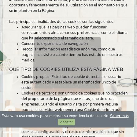
oportuna y fehacientemente de su utilización en el momento en que
se implanten en la Página.
Las principales finalidades de las cookies son las siguientes:
Asegurar que las páginas web pueden funcionar
correctamente y almacenar sus preferencias, como el idioma
que ha seleccionado o el tamaño de letra.
Conocer tu experiencia de navegación.
Recopilar información estadística anónima, como qué
páginas has visto o cuánto tiempo has estado en nuestros
medios.
QUÉ TIPO DE COOKIES UTILIZA ESTA PÁGINA WEB
Cookies propias: Este tipo de cookie detecta si el usuario
está autenticado y establece un identificador único de
sesión.
Cookies de terceros: son un tipo de cookies que no proceden
del propietario de la página que visitas, sino de otras
empresas. Cuando el usuario visita por primera vez una
página, el servidor web genera una Cookie de origen que
almacena su configuración y la información introducida. Si
Esta web usa cookies para mejorar su experiencia de usuario.
Saber más
.
vuelve a acceder a la página, no es necesario que introduzca
Aceptar
de nuevo todos los datos, porque la página extrae de esta
cookie la configuración y el resto de información, lo que sin